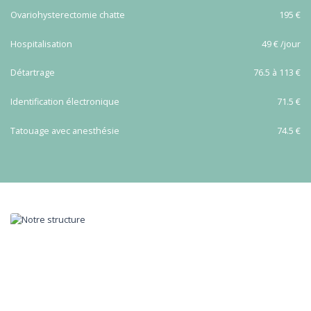
Ovariohysterectomie chatte
195 €
Hospitalisation
49 € /jour
Détartrage
76.5 à 113 €
Identification électronique
71.5 €
Tatouage avec anesthésie
74.5 €