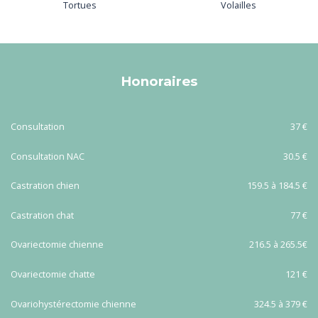
Tortues
Volailles
Honoraires
Consultation
37 €
Consultation NAC
30.5 €
Castration chien
159.5 à 184.5 €
Castration chat
77 €
Ovariectomie chienne
216.5 à 265.5€
Ovariectomie chatte
121 €
Ovariohystérectomie chienne
324.5 à 379 €