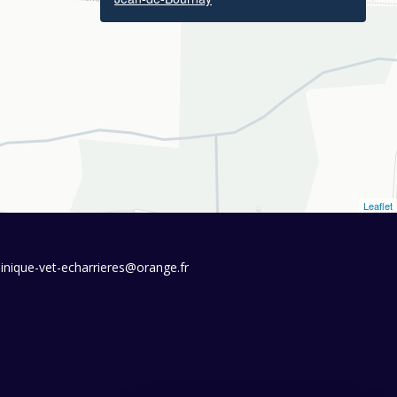
Leaflet
linique-vet-echarrieres@orange.fr