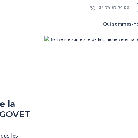
04 74 87 74 03
Qui sommes-n
e la
ARGOVET
us les 