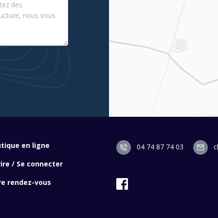
tique en ligne
04 74 87 74 03
c
rire / Se connecter
re rendez-vous