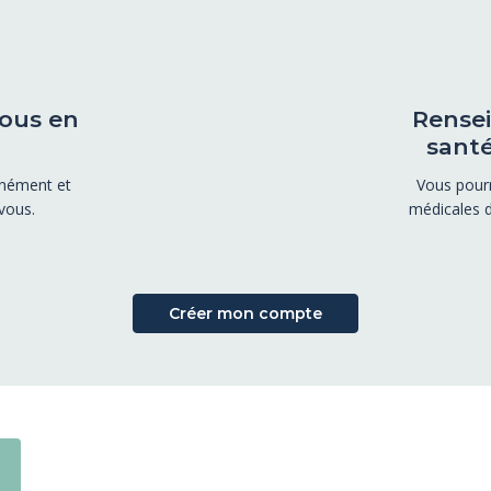
ous en
Rensei
santé
anément et
Vous pourr
vous.
médicales 
Créer mon compte